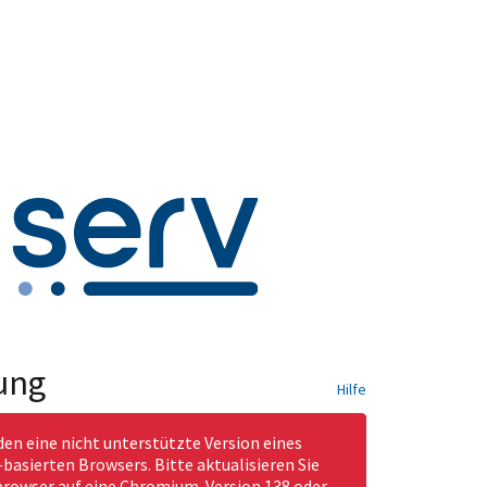
ung
Hilfe
den eine nicht unterstützte Version eines
asierten Browsers. Bitte aktualisieren Sie
rowser auf eine Chromium-Version 138 oder