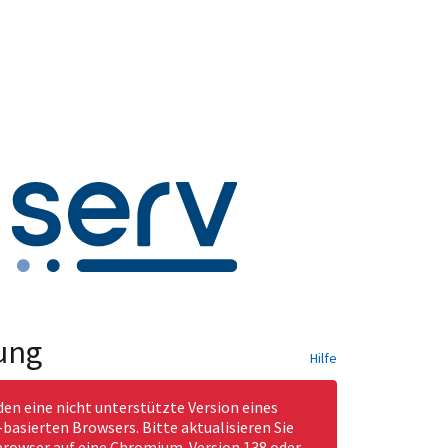
ung
Hilfe
den eine nicht unterstützte Version eines
asierten Browsers. Bitte aktualisieren Sie
rowser auf eine Chromium-Version 138 oder